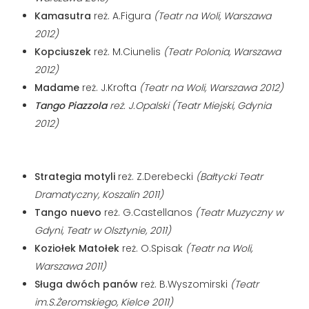
Kamasutra
reż. A.Figura
(Teatr na Woli, Warszawa
2012)
Kopciuszek
reż. M.Ciunelis
(Teatr Polonia, Warszawa
2012)
Madame
reż. J.Krofta
(Teatr na Woli, Warszawa 2012)
Tango Piazzola
reż. J.Opalski
(Teatr Miejski, Gdynia
2012)
Strategia motyli
reż. Z.Derebecki
(Bałtycki Teatr
Dramatyczny, Koszalin 2011)
Tango nuevo
reż. G.Castellanos
(Teatr Muzyczny w
Gdyni, Teatr w Olsztynie, 2011)
Koziołek Matołek
reż. O.Spisak
(Teatr na Woli,
Warszawa 2011)
Sługa dwóch panów
reż. B.Wyszomirski
(Teatr
im.S.Żeromskiego, Kielce 2011)