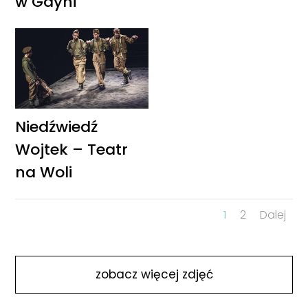
w Gdyni
Niedźwiedź
Wojtek – Teatr
na Woli
1
2
Dalej
zobacz więcej zdjęć