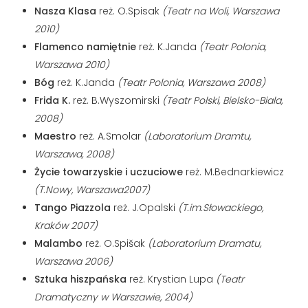
Nasza Klasa
reż. O.Spisak
(Teatr na Woli, Warszawa
2010)
Flamenco namiętnie
reż. K.Janda
(Teatr Polonia,
Warszawa 2010)
Bóg
reż. K.Janda
(Teatr Polonia, Warszawa 2008)
Frida K.
reż. B.Wyszomirski
(Teatr Polski, Bielsko-Biala,
2008)
Maestro
reż. A.Smolar
(Laboratorium Dramtu,
Warszawa, 2008)
Życie towarzyskie i uczuciowe
reż. M.Bednarkiewicz
(T.Nowy, Warszawa2007)
Tango Piazzola
reż. J.Opalski
(T.im.Słowackiego,
Kraków 2007)
Malambo
reż. O.Spišak
(Laboratorium Dramatu,
Warszawa 2006)
Sztuka hiszpańska
reż. Krystian Lupa
(Teatr
Dramatyczny w Warszawie, 2004)