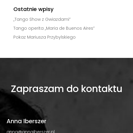
Ostatnie wpisy
„Tango Show z Gwiazdami”
Tango operita „Maria de Buenos Aires”
Pokaz Mariusza Przybylskiego
Zapraszam do kontaktu
Anna Iberszer
anna@annaiberszer.pl