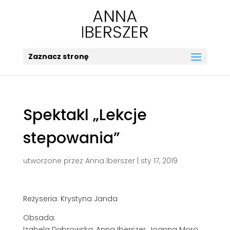
Zaznacz stronę
Spektakl „Lekcje
stepowania”
utworzone przez
Anna Iberszer
|
sty 17, 2019
Reżyseria: Krystyna Janda
Obsada:
Izabela Dąbrowska, Anna Iberszer, Joanna Moro,