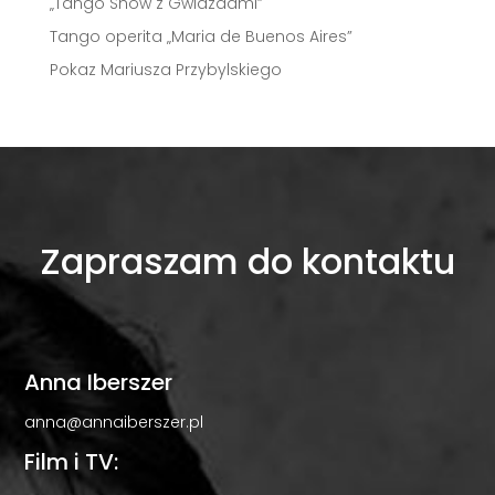
„Tango Show z Gwiazdami”
Tango operita „Maria de Buenos Aires”
Pokaz Mariusza Przybylskiego
Zapraszam do kontaktu
Anna Iberszer
anna@annaiberszer.pl
Film i TV: