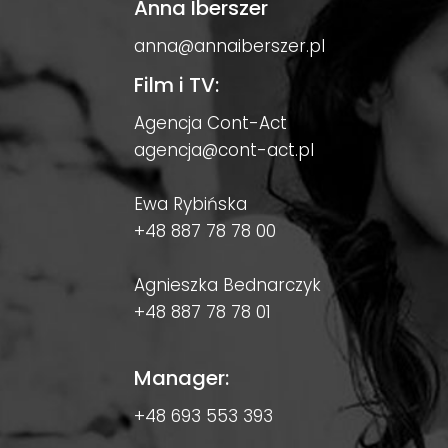
Anna Iberszer
anna@annaiberszer.pl
Film i TV:
Agencja Cont-Act
agencja@cont-act.pl
Ewa Rybińska
+48 887 78 78 00
Agnieszka Bednarczyk
+48 887 78 78 01
Manager:
+48 693 553 393