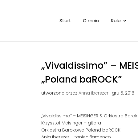
Start
O mnie
Role
„Vivaldissimo” – MEI
„Poland baROCK”
utworzone przez
Anna Iberszer
|
gru 5, 2018
„Vivaldissimo” – MEISINGER & Orkiestra Bar
Krzysztof Meisinger – gitara
Orkiestra Barokowa Poland baROCK
Ania Iberszer – taniec flamenco