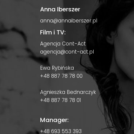
Anna Iberszer
anna@annaiberszer.pl
Film i TV:
Agencja Cont-Act
agencja@cont-act.pl
Ewa Rybińska
+48 887 78 78 00
Agnieszka Bednarczyk
+48 887 78 78 01
Manager:
+48 693 553 393