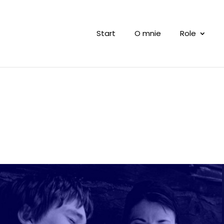
Start
O mnie
Role