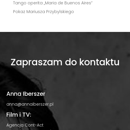
Tango operita „Maria de Buenos Aires”
Pokaz Mariusza Przybylskiego
Zapraszam do kontaktu
Anna Iberszer
anna@annaiberszer.pl
Film i TV:
Agencja Cont-Act